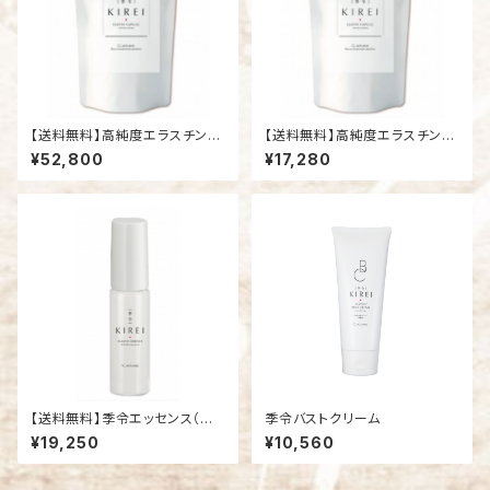
【送料無料】高純度エラスチン3
【送料無料】高純度エラスチンカ
袋＋おまけエラスチンモイスチ
プセル１袋（100粒）
¥52,800
¥17,280
ャーゲル１本
【送料無料】季令エッセンス（高
季令バストクリーム
純度エラスチン美容液 30ml）
¥19,250
¥10,560