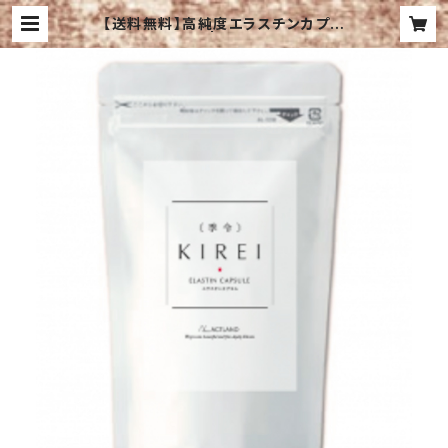
【送料無料】高純度エラスチンカプセ
ル１袋（100粒） | Salon de MIgno
n